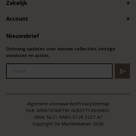
Zakelijk
Account
Nieuwsbrief
Ontvang updates over nieuwe collecties, vintage
vondsten en acties.
Algemene voorwaarden
Privacy
Sitemap
KvK:
69067058
BTW:
NL857714545B01
IBAN: NL21 RABO 0126 3237 47
Copyright De Machinekamer 2026