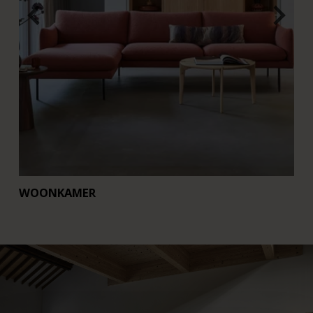
WOONKAMER
E