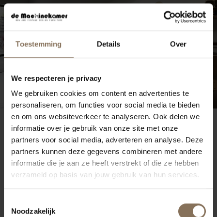
Toestemming
Details
Over
We respecteren je privacy
We gebruiken cookies om content en advertenties te
personaliseren, om functies voor social media te bieden
en om ons websiteverkeer te analyseren. Ook delen we
informatie over je gebruik van onze site met onze
SHOP THE LOOK
partners voor social media, adverteren en analyse. Deze
MIX & MATCH AAN TAFEL
partners kunnen deze gegevens combineren met andere
informatie die je aan ze heeft verstrekt of die ze hebben
verzameld op basis van jouw gebruik van hun services.
RECHTE TAFEL
RIKKE
Toestemmingsselectie
VANAF
€ 1.075,00
Noodzakelijk