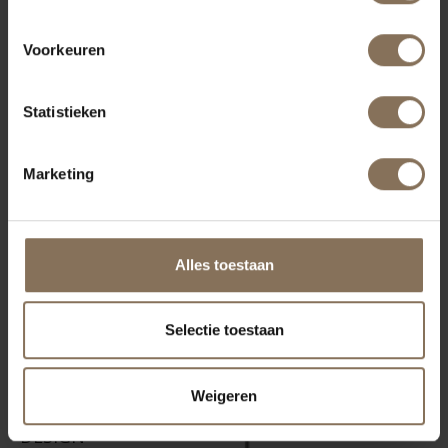
Voorkeuren
INDUSTRIËLE
DESIGN KRUK
Statistieken
JOPS
VANAF
€ 145,00
Marketing
DE PURMER
DESIGN
Alles toestaan
BUISFRAME
EETKAMERSTOEL
VANAF
€ 289,00
Selectie toestaan
INDUSTRIËLE
Weigeren
COUNTER
DESIGN