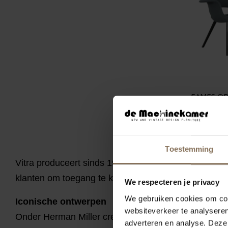
EAMES OR
DONKERG
€ 1.075
Toestemming
Vitra produceert sinds 1957 de ontwerpen van Char
klanten om toegang te krijgen tot de beroemde ontw
We respecteren je privacy
We gebruiken cookies om cont
Iconische ontwerpen
websiteverkeer te analyseren
Onder Herman Miller creëerden
Charles en Ray Ea
adverteren en analyse. Deze