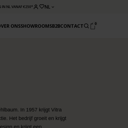
NL
 IN NL VANAF €250*
0
OVER ONS
SHOWROOMS
B2B
CONTACT
hlbaum. In 1957 krijgt Vitra
. Het bedrijf groeit en krijgt
esign en krijgt een