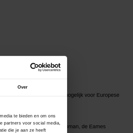
Over
ieovereenkomst maakte het mogelijk voor Europese
erden geproduceerd.
 media te bieden en om ons
e partners voor social media,
 Eames Lounge Chair and Ottoman, de Eames
ie die je aan ze heeft