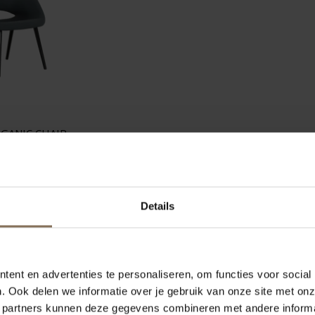
GANIC CHAIR
RIJS VITRA
,00
€ 806,25
Details
les en Ray Eames voor de Europese markt. Deze licent
erpen die oorspronkelijk door Herman Miller in de VS w
ent en advertenties te personaliseren, om functies voor social
. Ook delen we informatie over je gebruik van onze site met onz
mes
enkele van hun meest iconische stukken, zoals de
 partners kunnen deze gegevens combineren met andere informat