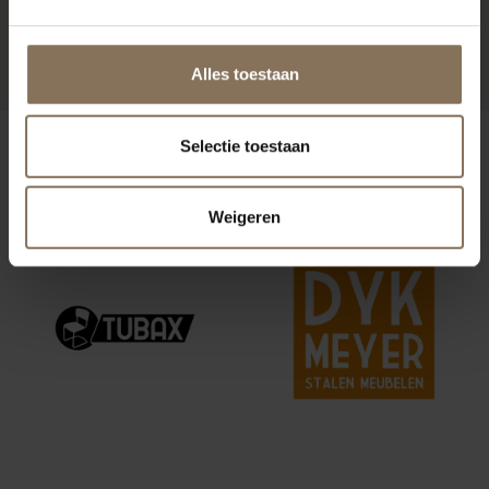
ARCHWAY
VANAF
€ 289,00
Alles toestaan
ONZE MERKEN
Selectie toestaan
Weigeren