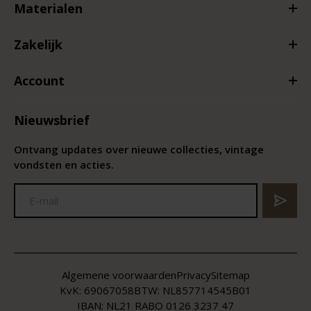
Materialen
Zakelijk
Account
Nieuwsbrief
Ontvang updates over nieuwe collecties, vintage
vondsten en acties.
Algemene voorwaarden
Privacy
Sitemap
KvK:
69067058
BTW:
NL857714545B01
IBAN: NL21 RABO 0126 3237 47