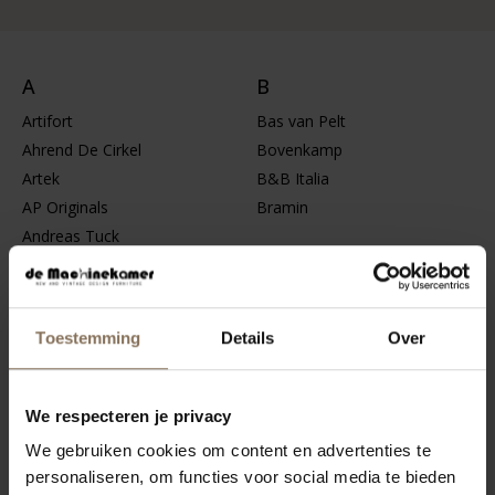
A
B
Artifort
Bas van Pelt
Ahrend De Cirkel
Bovenkamp
Artek
B&B Italia
AP Originals
Bramin
Andreas Tuck
Ahrend
C
D
Toestemming
Details
Over
ClassiCon
Dykmeyer
Carl Hansen & Søn
De Sede
Cassina
De Wit
We respecteren je privacy
Castelli
De Machinekamer
We gebruiken cookies om content en advertenties te
Carl Hansen
Devo
personaliseren, om functies voor social media te bieden
Dutch Originals