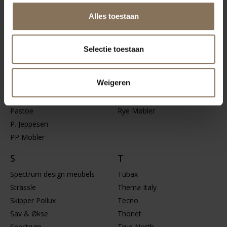
KP Møbler
Alles toestaan
Kill International
L
M
Selectie toestaan
Leolux
Moroso
LaCividina
Minotti
Weigeren
P
R
Pastoe
Rye Møbler
P. Jeppesen
PP Mobler
S
T
Spectrum design meubels
Tubax
Strässle
Thema Italy
Skipper Pollux
Tecno
Sav & Økse
Thonet
Spectrum
True North