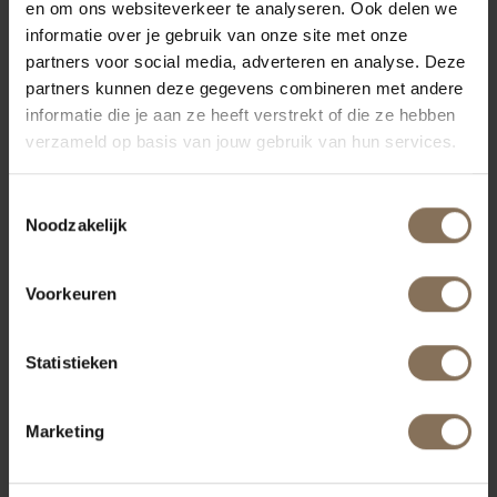
en om ons websiteverkeer te analyseren. Ook delen we
informatie over je gebruik van onze site met onze
E
F
partners voor social media, adverteren en analyse. Deze
ES Originals
Fritz Hansen
partners kunnen deze gegevens combineren met andere
Elsrijk
Fogia
informatie die je aan ze heeft verstrekt of die ze hebben
Fredericia
verzameld op basis van jouw gebruik van hun services.
Fristho
Toestemmingsselectie
G
H
Noodzakelijk
Galvanitas Compass
Herman Miller
Collection
HAY
Voorkeuren
Galvanitas
HP Hansen
Gispen
Hem
Gaasbeek & Van Tiel
Statistieken
Getama
Gelderland
Marketing
J
K
J.L. Møllers Møbelfabrik
Knoll