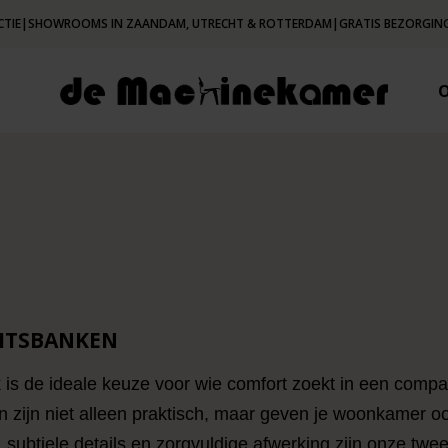
CTIE
|
SHOWROOMS IN ZAANDAM, UTRECHT & ROTTERDAM
|
GRATIS BEZORGING
ZITSBANKEN
 is de ideale keuze voor wie comfort zoekt in een comp
 zijn niet alleen praktisch, maar geven je woonkamer oo
n, subtiele details en zorgvuldige afwerking zijn onze tw