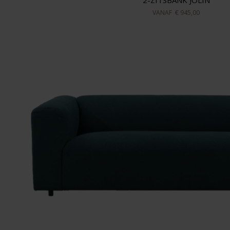
2-ZITSBANK JOLIN
VANAF
€ 945,00