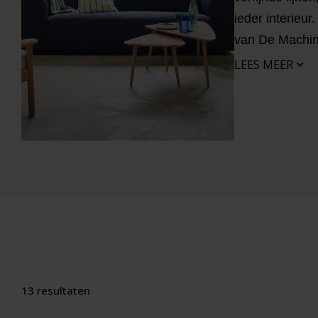
ieder interieu
van De Machine
LEES MEER
13 resultaten