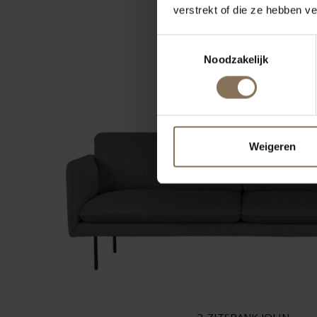
VANAF
€ 1.965,00
verstrekt of die ze hebben v
Toestemmingsselectie
Noodzakelijk
Weigeren