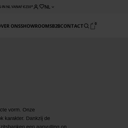
NL
 IN NL VANAF €250*
0
OVER ONS
SHOWROOMS
B2B
CONTACT
acte vorm. Onze
k karakter. Dankzij de
eezitsbanken een aanvulling op