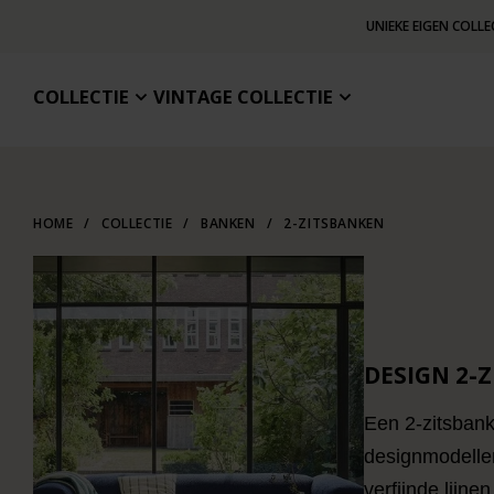
UNIEKE EIGEN COLLE
COLLECTIE
VINTAGE COLLECTIE
HOME
/
COLLECTIE
/
BANKEN
/
2-ZITSBANKEN
DESIGN 2-
Een 2-zitsbank
designmodellen
verfijnde lijne