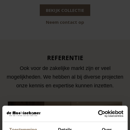
BEKIJK COLLECTIE
Neem contact op
REFERENTIE
Ook voor de zakelijke markt zijn er veel
mogelijkheden. We hebben al bij diverse projecten
onze kennis en expertise kunnen inzetten.
Toestemming
Details
Over