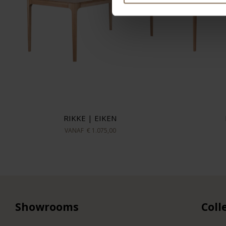
RIKKE | EIKEN
VANAF
€ 1.075,00
Showrooms
Coll