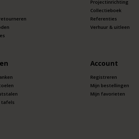
Projectinrichting
Collectieboek
retourneren
Referenties
oden
Verhuur & uitleen
ies
len
Account
banken
Registreren
toelen
Mijn bestellingen
utstalen
Mijn favorieten
tafels