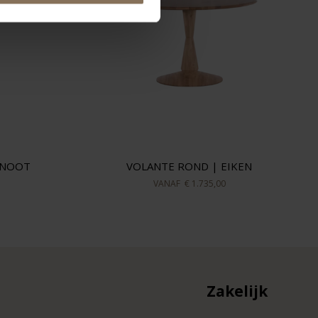
LNOOT
VOLANTE ROND | EIKEN
VANAF
€ 1.735,00
Zakelijk