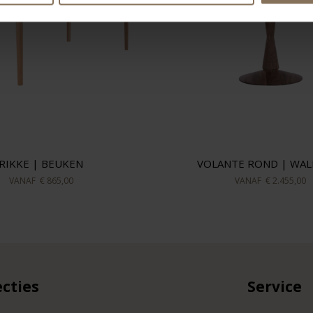
RIKKE | BEUKEN
VOLANTE ROND | WA
VANAF
€ 865,00
VANAF
€ 2.455,00
ecties
Service