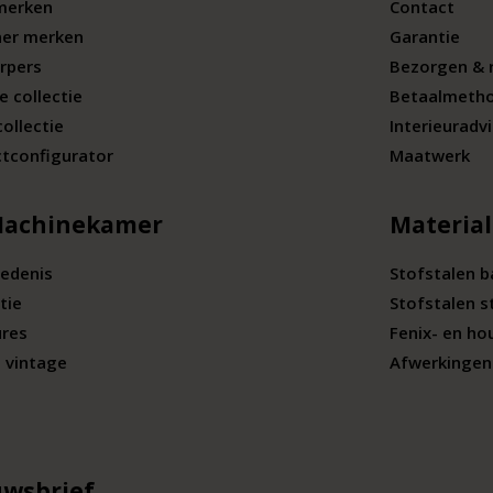
merken
Contact
ner merken
Garantie
rpers
Bezorgen & 
e collectie
Betaalmeth
collectie
Interieuradv
tconfigurator
Maatwerk
Machinekamer
Materia
edenis
Stofstalen 
tie
Stofstalen s
ures
Fenix- en ho
 vintage
Afwerkingen 
wsbrief