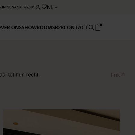
NL
 IN NL VANAF €250*
0
OVER ONS
SHOWROOMS
B2B
CONTACT
link
al tot hun recht.