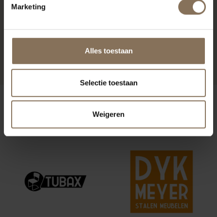
Marketing
PROJECT MUSMUKI
R
Alles toestaan
Selectie toestaan
ONZE MERKEN
Weigeren