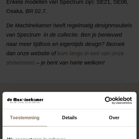
Enkele modellen van Spectrum zijn: SE21, SE06,
Osaka, BR 02.7.
De Machinekamer heeft regelmatig designmeubels
van Spectrum in de collectie. Ben je benieuwd
naar meer tijdloos en eigentijds design? Bezoek
dan onze website of
kom langs in een van onze
showrooms
– je bent van harte welkom!
REFERENTIE
Ook voor de zakelijke markt zijn er veel
Toestemming
Details
Over
mogelijkheden. We hebben al bij diverse projecten
onze kennis en expertise kunnen inzetten.