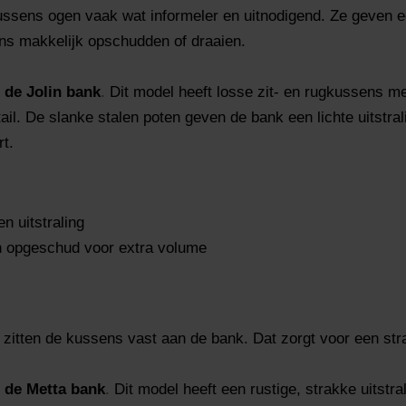
ussens ogen vaak wat informeler en uitnodigend. Ze geven 
ens makkelijk opschudden of draaien.
s
de Jolin bank
.
Dit model heeft losse zit- en rugkussens met
tail. De slanke stalen poten geven de bank een lichte uitstra
t.
n uitstraling
 opgeschud voor extra volume
zitten de kussens vast aan de bank. Dat zorgt voor een stra
s
de Metta bank
.
Dit model heeft een rustige, strakke uitstra