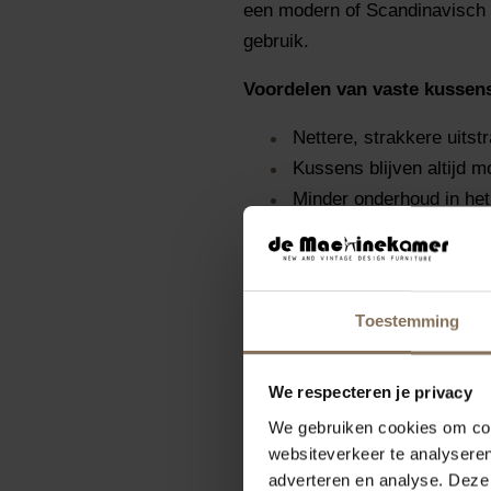
een modern of Scandinavisch in
gebruik.
Voordelen van vaste kussen
Nettere, strakkere uitstr
Kussens blijven altijd m
Minder onderhoud in het
Welke keuze het beste bij je pa
Toestemming
We respecteren je privacy
We gebruiken cookies om cont
websiteverkeer te analyseren
adverteren en analyse. Deze