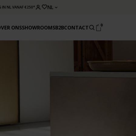
NL
 IN NL VANAF €250*
0
OVER ONS
SHOWROOMS
B2B
CONTACT