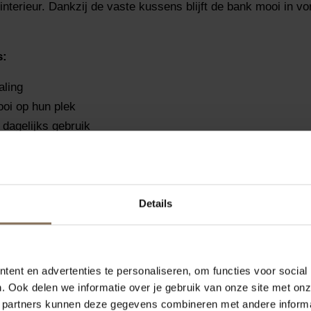
terieur. Dankzij de vaste kussens blijft de bank mooi in vor
s:
aling
ooi op hun plek
 dagelijks gebruik
st, hangt vooral af van de stijl van je interieur en hoe je de
Details
ent en advertenties te personaliseren, om functies voor social
. Ook delen we informatie over je gebruik van onze site met onz
 partners kunnen deze gegevens combineren met andere informat