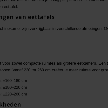
n eettafel.
ngen van eettafels
chinekamer zijn verkrijgbaar in verschillende afmetingen. O
kt voor zowel compacte ruimtes als grotere eetkamers. Een t
rsonen. Vanaf 220 tot 260 cm creëer je meer ruimte voor gr
en: ±160–180 cm
en: ±180–220 cm
en: ±220–260 cm
jkheden