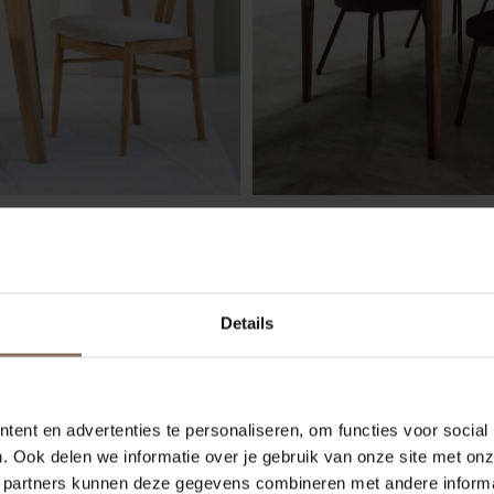
men eettafels
k de vorm een belangrijke rol. Binnen de collectie van De 
Details
. Elke vorm heeft invloed op hoeveel stoelen er passen en ho
ieden vaak de meeste zitplaatsen en zijn praktisch in lange
voor een zachtere uitstraling en werken goed in compactere
ent en advertenties te personaliseren, om functies voor social
tafels combineren beide voordelen: compact wanneer je met 
. Ook delen we informatie over je gebruik van onze site met onz
 partners kunnen deze gegevens combineren met andere informat
 gasten hebt.