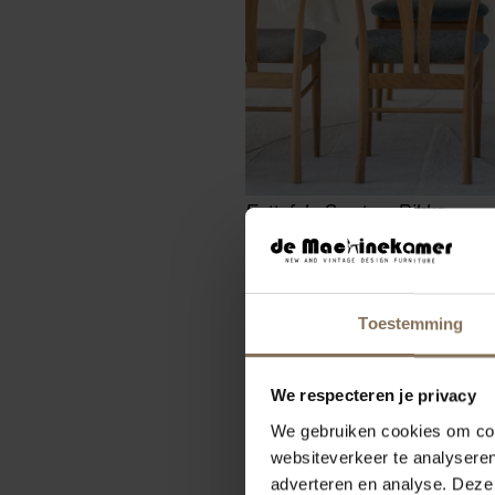
Eettafels Samt en Rikke
Verschillende vor
Naast de afmetingen speelt oo
Toestemming
verschillende vormen eettafels
Rechthoekige eettafels b
We respecteren je privacy
Ronde eettafels zorgen 
We gebruiken cookies om cont
Ronde uitschuifbare eet
websiteverkeer te analyseren
adverteren en analyse. Deze
en extra ruimte wanneer je