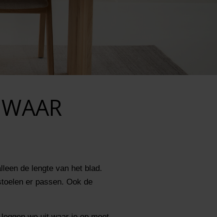
 WAAR
lleen de lengte van het blad.
 stoelen er passen. Ook de
l leggen we uit waar je op moet