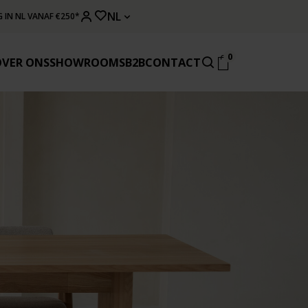
NL
 IN NL VANAF €250*
0
OVER ONS
SHOWROOMS
B2B
CONTACT