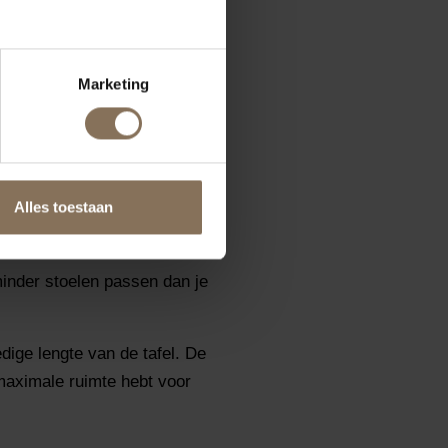
n zachte uitstraling, terwijl
Marketing
ssen
veel stoelen er passen.
Alles toestaan
e poten. Dit zorgt voor een
minder stoelen passen dan je
dige lengte van de tafel. De
maximale ruimte hebt voor