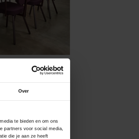
Machinekamer vind je
Over
e de tafel in de ruimte staat.
re ruimtes.
 ruimtes.
 media te bieden en om ons
een kleiner gezelschap bent,
e partners voor social media,
ie die je aan ze heeft