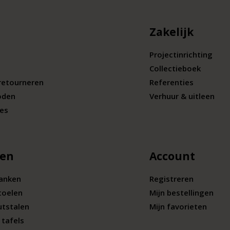
Zakelijk
Projectinrichting
Collectieboek
retourneren
Referenties
oden
Verhuur & uitleen
ies
len
Account
banken
Registreren
toelen
Mijn bestellingen
utstalen
Mijn favorieten
tafels