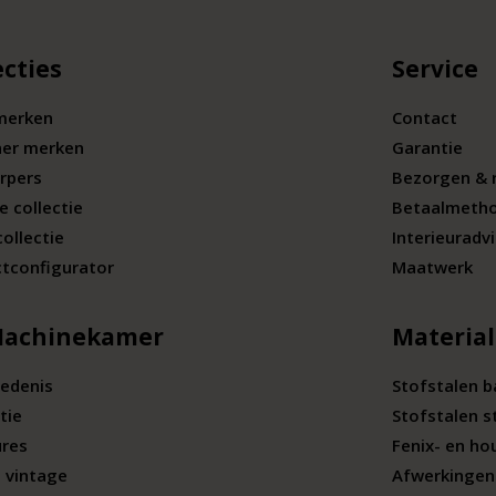
ecties
Service
merken
Contact
ner merken
Garantie
rpers
Bezorgen & 
e collectie
Betaalmeth
collectie
Interieuradv
tconfigurator
Maatwerk
Machinekamer
Materia
edenis
Stofstalen 
tie
Stofstalen s
ures
Fenix- en ho
 vintage
Afwerkingen 