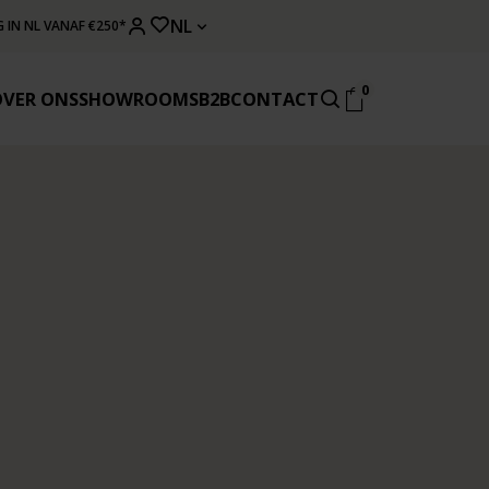
NL
 IN NL VANAF €250*
0
OVER ONS
SHOWROOMS
B2B
CONTACT