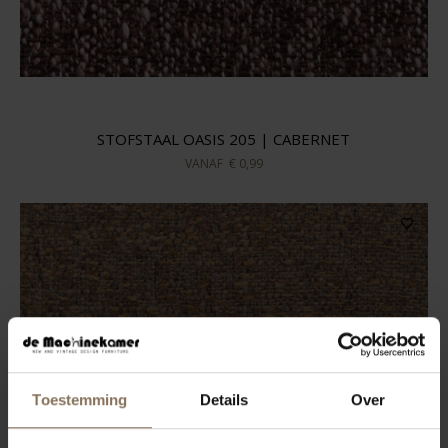
STOFSTAAL OASIS 205 | CABERNET
VANAF
€ 0,99
Toestemming
Details
Over