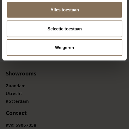
Alles toestaan
Selectie toestaan
Weigeren
Showrooms
Zaandam
Utrecht
Rotterdam
Contact
KvK:
69067058