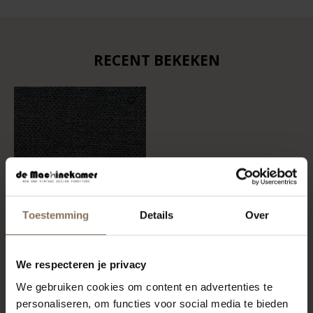
RECENT BEKEKEN
Toestemming
Details
Over
STOFSTAAL LATENZO
We respecteren je privacy
GREY 65
We gebruiken cookies om content en advertenties te
VANAF
€ 0,99
personaliseren, om functies voor social media te bieden