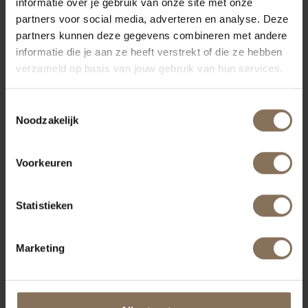
ONZE MERKEN
informatie over je gebruik van onze site met onze
partners voor social media, adverteren en analyse. Deze
partners kunnen deze gegevens combineren met andere
informatie die je aan ze heeft verstrekt of die ze hebben
verzameld op basis van jouw gebruik van hun services.
Toestemmingsselectie
Noodzakelijk
Voorkeuren
Statistieken
Marketing