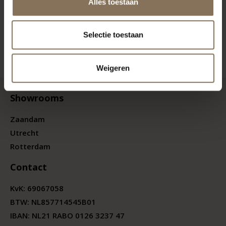
Alles toestaan
Selectie toestaan
Weigeren
Showrooms
Zaandam
Utrecht
Rotterdam
Contact
KvK:
69067058
BTW:
NL857714545B01
IBAN: NL21 RABO 0126 3237 47