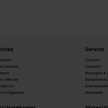
ecties
Service
merken
Contact
ner merken
Garantie
rpers
Bezorgen & 
e collectie
Betaalmeth
collectie
Interieuradv
tconfigurator
Maatwerk
Machinekamer
Materia