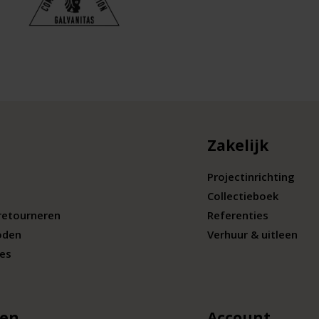
Zakelijk
Projectinrichting
Collectieboek
retourneren
Referenties
oden
Verhuur & uitleen
ies
len
Account