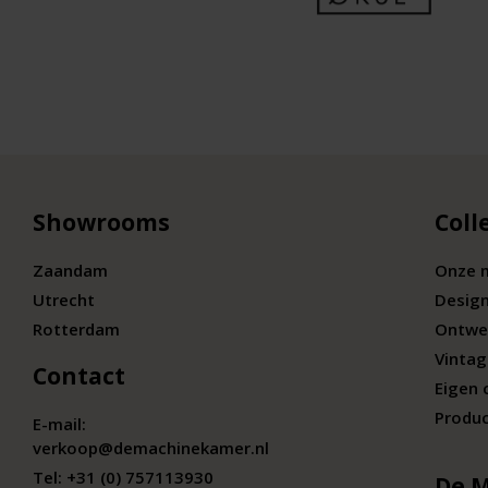
Showrooms
Coll
Zaandam
Onze 
Utrecht
Desig
Rotterdam
Ontwe
Vintag
Contact
Eigen 
Produc
E-mail:
verkoop@demachinekamer.nl
Tel:
+31 (0) 757113930
De 