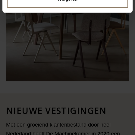
NIEUWE VESTIGINGEN
Met een groeiend klantenbestand door heel
Nederland heeft De Machinekamer in 2020 een