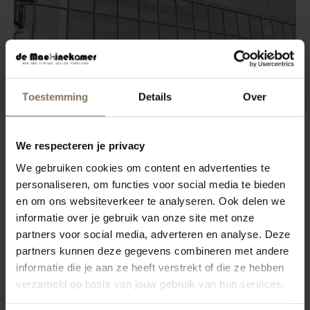
Toestemming
Details
Over
EIGEN ONTWERPEN
We respecteren je privacy
We gebruiken cookies om content en advertenties te
Met een uitgebreide kennis van materialen en
personaliseren, om functies voor social media te bieden
en om ons websiteverkeer te analyseren. Ook delen we
ontwerpen, begonnen ze een eigen
informatie over je gebruik van onze site met onze
meubelcollectie te ontwerpen. Deze nieuwe
partners voor social media, adverteren en analyse. Deze
meubels, die een aanvulling vormden op het
partners kunnen deze gegevens combineren met andere
bestaande vintage aanbod en voldeden aan de
informatie die je aan ze heeft verstrekt of die ze hebben
verzameld op basis van jouw gebruik van hun services.
wensen van moderne klanten, waren een groot
succes. Het assortiment, dat begon met stoelen en