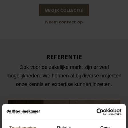
BEKIJK COLLECTIE
Neem contact op
REFERENTIE
Ook voor de zakelijke markt zijn er veel
mogelijkheden. We hebben al bij diverse projecten
onze kennis en expertise kunnen inzetten.
Toestemming
Details
Over