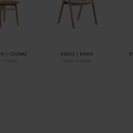
EN | COGNAC
EDSKE | EIKEN
E
F
€ 199,00
VANAF
€ 189,00