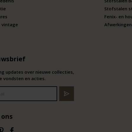
edenis
Stofstalen 
tie
Stofstalen s
ures
Fenix- en ho
 vintage
Afwerkingen 
wsbrief
g updates over nieuwe collecties,
e vondsten en acties.
 ons