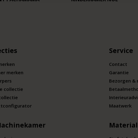
ecties
Service
merken
Contact
ner merken
Garantie
rpers
Bezorgen & 
e collectie
Betaalmeth
collectie
Interieuradv
tconfigurator
Maatwerk
Machinekamer
Materia