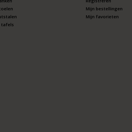
banken
Registreren
toelen
Mijn bestellingen
utstalen
Mijn favorieten
tafels