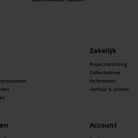
Zakelijk
Projectinrichting
Collectieboek
retourneren
Referenties
oden
Verhuur & uitleen
ies
len
Account