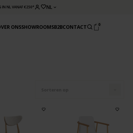
NL
 IN NL VANAF €250*
0
OVER ONS
SHOWROOMS
B2B
CONTACT
Sorteren op