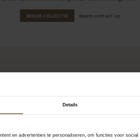
BEKIJK COLLECTIE
Neem contact op
REFERENTIE
ke markt zijn er veel mogelijkheden. We hebben al bij di
kennis en expertise kunnen inzetten.
Details
ent en advertenties te personaliseren, om functies voor social