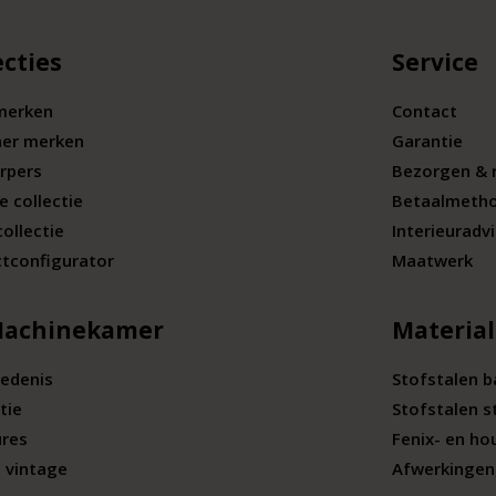
ecties
Service
merken
Contact
ner merken
Garantie
rpers
Bezorgen & 
e collectie
Betaalmeth
collectie
Interieuradv
tconfigurator
Maatwerk
Machinekamer
Materia
edenis
Stofstalen 
tie
Stofstalen s
ures
Fenix- en ho
 vintage
Afwerkingen 