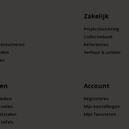
Zakelijk
Projectinrichting
Collectieboek
retourneren
Referenties
oden
Verhuur & uitleen
ies
len
Account
banken
Registreren
toelen
Mijn bestellingen
utstalen
Mijn favorieten
tafels