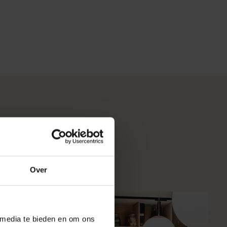
verse projecten onze
Over
 media te bieden en om ons