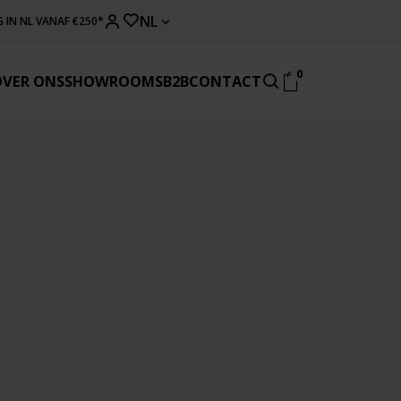
NL
 IN NL VANAF €250*
0
OVER ONS
SHOWROOMS
B2B
CONTACT