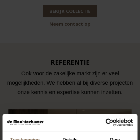
BEKIJK COLLECTIE
Neem contact op
REFERENTIE
Ook voor de zakelijke markt zijn er veel
mogelijkheden. We hebben al bij diverse projecten
onze kennis en expertise kunnen inzetten.
Toestemming
Details
Over