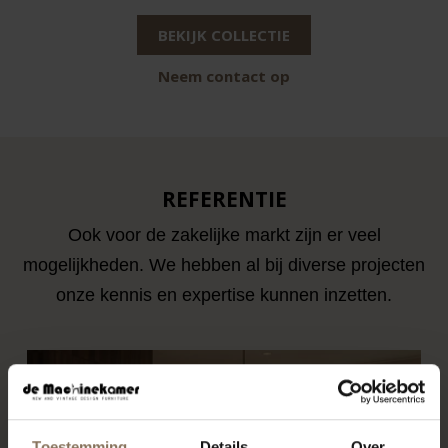
BEKIJK COLLECTIE
Neem contact op
REFERENTIE
Ook voor de zakelijke markt zijn er veel
mogelijkheden. We hebben al bij diverse projecten
onze kennis en expertise kunnen inzetten.
Toestemming
Details
Over