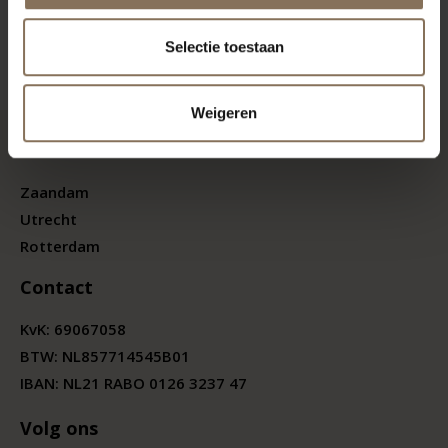
Selectie toestaan
Weigeren
Showrooms
Zaandam
Utrecht
Rotterdam
Contact
KvK:
69067058
BTW:
NL857714545B01
IBAN: NL21 RABO 0126 3237 47
Volg ons