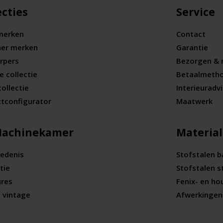
ecties
Service
merken
Contact
ner merken
Garantie
rpers
Bezorgen & 
e collectie
Betaalmeth
collectie
Interieuradv
tconfigurator
Maatwerk
Machinekamer
Materia
edenis
Stofstalen 
tie
Stofstalen s
ures
Fenix- en ho
 vintage
Afwerkingen 