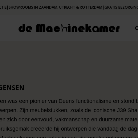
CTIE
|
SHOWROOMS IN ZAANDAM, UTRECHT & ROTTERDAM
|
GRATIS BEZORGING
GENSEN
 was een pionier van Deens functionalisme en stond be
werpen. Zijn meubelstukken, zoals de iconische J39 Sh
en zich door eenvoud, vakmanschap en duurzame materi
ruiksgemak creëerde hij ontwerpen die vandaag de dag n
 Machinekamer een selectie van zijn unieke ontwerpen 