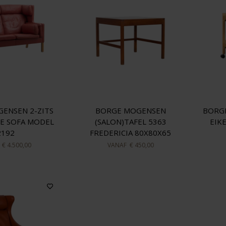
ENSEN 2-ZITS
BORGE MOGENSEN
BORG
E SOFA MODEL
(SALON)TAFEL 5363
EIK
2192
FREDERICIA 80X80X65
F
€ 4.500,00
VANAF
€ 450,00