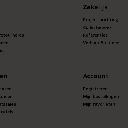
Zakelijk
Projectinrichting
Collectieboek
retourneren
Referenties
oden
Verhuur & uitleen
ies
len
Account
banken
Registreren
toelen
Mijn bestellingen
utstalen
Mijn favorieten
tafels