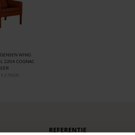
GENSEN WING
L 2204 COGNAC
LEER
F
€ 2.750,00
REFERENTIE