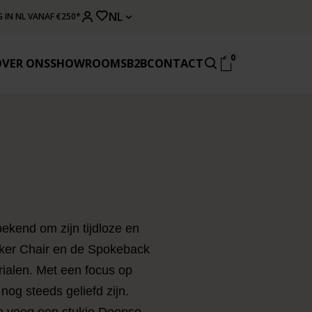
NL
 IN NL VANAF €250*
0
OVER ONS
SHOWROOMS
B2B
CONTACT
kend om zijn tijdloze en
aker Chair en de Spokeback
alen. Met een focus op
og steeds geliefd zijn.
en voeg een stukje Deense