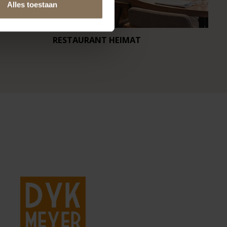
Alles toestaan
RESTAURANT HEIMAT
CA