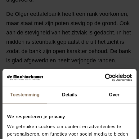
De Olger eettafelbank heeft een rank voorkomen,
maar staat met zijn poten stevig op de grond. Ook
aan de stevigheid van het zitvlak is gedacht. In het
midden is steunbalk geplaatst die uit het zicht is
zodat de bank zijn open karakter behoud. De bank
is glad afgewerkt en heeft verjongde randen.
KENMERKEN
VERPAKKING & MONTAGE
Toestemming
Details
Over
KLEURSTAAL BESTELLEN
AFMETINGEN & HANDLEIDING
We respecteren je privacy
ZAKELIJK
We gebruiken cookies om content en advertenties te
personaliseren, om functies voor social media te bieden