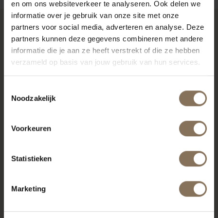
en om ons websiteverkeer te analyseren. Ook delen we
informatie over je gebruik van onze site met onze
partners voor social media, adverteren en analyse. Deze
RECENT BEKEKEN
partners kunnen deze gegevens combineren met andere
informatie die je aan ze heeft verstrekt of die ze hebben
verzameld op basis van jouw gebruik van hun services.
Toestemmingsselectie
Noodzakelijk
Voorkeuren
Statistieken
OLGER EETTAFELBANK |
Marketing
WALNOOT
VANAF
€ 1.065,00