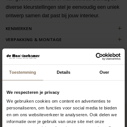
diverse kleurstellingen stel je eenvoudig een uniek
ontwerp samen dat past bij jouw interieur.
KENMERKEN
VERPAKKING & MONTAGE
GARANTIE
STOFSTALEN BESTELLEN
AFMETINGEN
Toestemming
Details
Over
ZAKELIJK
We respecteren je privacy
We gebruiken cookies om content en advertenties te
personaliseren, om functies voor social media te bieden
en om ons websiteverkeer te analyseren. Ook delen we
RECENT BEKEKEN
informatie over je gebruik van onze site met onze