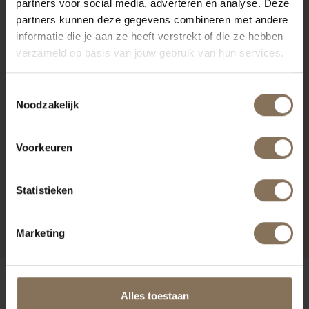
partners voor social media, adverteren en analyse. Deze
partners kunnen deze gegevens combineren met andere
informatie die je aan ze heeft verstrekt of die ze hebben
verzameld op basis van jouw gebruik van hun services.
Toestemmingsselectie
Noodzakelijk
Voorkeuren
MK STOEL ZWART - EIKEN
Statistieken
ARMLEGGERS | NATURAL
VANAF
€ 359,00
Marketing
ONZE MERKEN
Alles toestaan