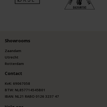
Showrooms
Zaandam
Utrecht
Rotterdam
Contact
KvK:
69067058
BTW:
NL857714545B01
IBAN: NL21 RABO 0126 3237 47
Volg ons