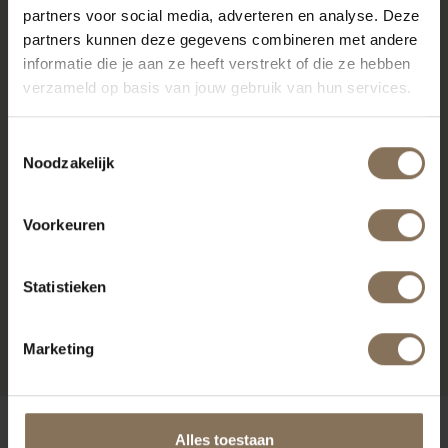
partners voor social media, adverteren en analyse. Deze
partners kunnen deze gegevens combineren met andere
informatie die je aan ze heeft verstrekt of die ze hebben
verzameld op basis van jouw gebruik van hun services.
Toestemmingsselectie
Noodzakelijk
Voorkeuren
MK STOEL ZWART - EIKEN
Statistieken
ARMLEGGERS |
GRAPHITE
VANAF
€ 359,00
Marketing
ONZE MERKEN
Alles toestaan