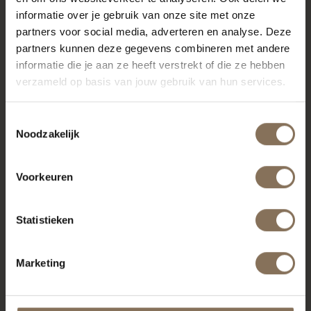
informatie over je gebruik van onze site met onze
partners voor social media, adverteren en analyse. Deze
MISSCHIEN VIND JE DIT OOK MOOI
partners kunnen deze gegevens combineren met andere
informatie die je aan ze heeft verstrekt of die ze hebben
verzameld op basis van jouw gebruik van hun services.
Toestemmingsselectie
Noodzakelijk
Voorkeuren
Statistieken
JOPS WERKSTOEL
JOPS WERKSTOEL
GRAFIETZWART | EIKEN
GEELGRIJS | EIKEN
Marketing
VANAF
€ 195,00
VANAF
€ 195,00