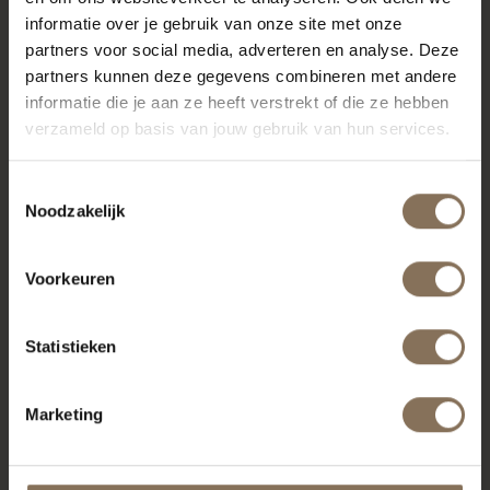
informatie over je gebruik van onze site met onze
partners voor social media, adverteren en analyse. Deze
MISSCHIEN VIND JE DIT OOK MOOI
partners kunnen deze gegevens combineren met andere
informatie die je aan ze heeft verstrekt of die ze hebben
verzameld op basis van jouw gebruik van hun services.
Toestemmingsselectie
Noodzakelijk
Voorkeuren
Statistieken
JOPS WERKSTOEL
JOPS WERKSTOEL
GRAFIETZWART | EIKEN
GEELGRIJS | EIKEN
Marketing
VANAF
€ 195,00
VANAF
€ 195,00