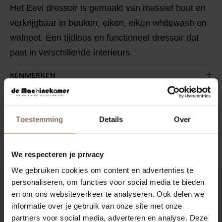
Het Eevi dressoir is gemaakt van massief hout en
verkrijgbaar in beuken, eiken, eiken whitewash en
walnoot. Een tijdloos en functioneel dressoir dat
past in verschillende interieurs.
KENMERKEN
VERPAKKING & MONTAGE
KLEURSTAAL BESTELLEN
Toestemming
Details
Over
ZAKELIJK
We respecteren je privacy
We gebruiken cookies om content en advertenties te
personaliseren, om functies voor social media te bieden
en om ons websiteverkeer te analyseren. Ook delen we
RECENT BEKEKEN
informatie over je gebruik van onze site met onze
partners voor social media, adverteren en analyse. Deze