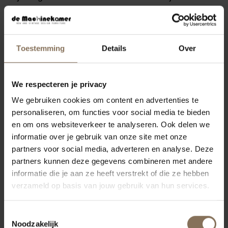
uitstraling van de bank.
Bekijk
hier
de opstellingen en afmetingen van bank
Toestemming
Details
Over
Metta.
Jarenlang zorgeloos genieten? Bestel de vlekken-
We respecteren je privacy
en constructieservice van Oranje Furniture Care
We gebruiken cookies om content en advertenties te
(
All In House service
) bij je bank.
personaliseren, om functies voor social media te bieden
en om ons websiteverkeer te analyseren. Ook delen we
MOGELIJKHEDEN
informatie over je gebruik van onze site met onze
KENMERKEN
partners voor social media, adverteren en analyse. Deze
partners kunnen deze gegevens combineren met andere
SAV & ØKSE BANKEN COLLECTIE
informatie die je aan ze heeft verstrekt of die ze hebben
verzameld op basis van jouw gebruik van hun services.
STOFSTALEN BESTELLEN
GARANTIE
Toestemmingsselectie
Noodzakelijk
VARIANTEN & ALGEMENE INFORMATIE