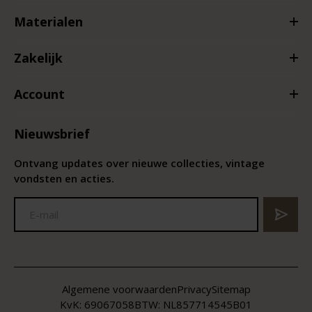
Materialen
Zakelijk
Account
Nieuwsbrief
Ontvang updates over nieuwe collecties, vintage
vondsten en acties.
Algemene voorwaarden
Privacy
Sitemap
KvK:
69067058
BTW:
NL857714545B01