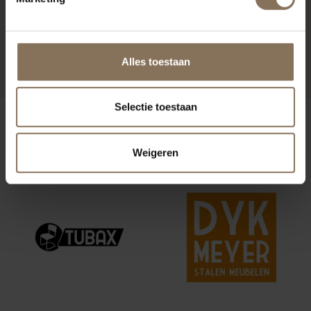
PROJECT MUSMUKI
R
Alles toestaan
Selectie toestaan
ONZE MERKEN
Weigeren