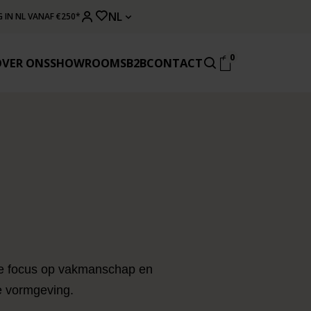
NL
 IN NL VANAF €250*
0
OVER ONS
SHOWROOMS
B2B
CONTACT
ke focus op vakmanschap en
ze vormgeving.