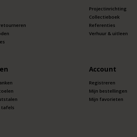
Projectinrichting
Collectieboek
retourneren
Referenties
oden
Verhuur & uitleen
ies
len
Account
banken
Registreren
toelen
Mijn bestellingen
utstalen
Mijn favorieten
tafels