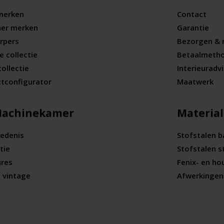
merken
Contact
ner merken
Garantie
rpers
Bezorgen & 
e collectie
Betaalmeth
collectie
Interieuradv
tconfigurator
Maatwerk
Machinekamer
Materia
edenis
Stofstalen 
tie
Stofstalen s
ures
Fenix- en ho
 vintage
Afwerkingen 