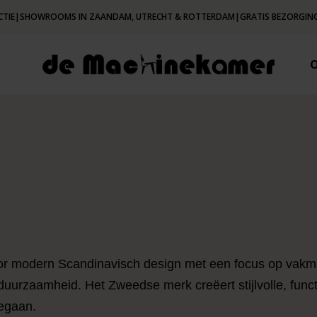
CTIE
|
SHOWROOMS IN ZAANDAM, UTRECHT & ROTTERDAM
|
GRATIS BEZORGING
oor modern Scandinavisch design met een focus op vak
duurzaamheid. Het Zweedse merk creëert stijlvolle, func
egaan.