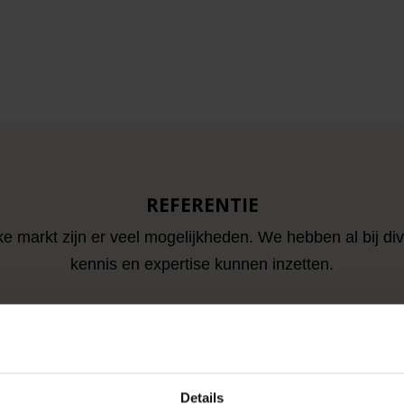
REFERENTIE
ke markt zijn er veel mogelijkheden. We hebben al bij di
kennis en expertise kunnen inzetten.
Details