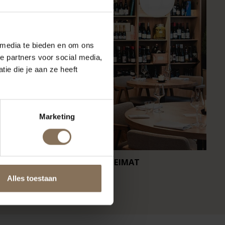
 media te bieden en om ons
e partners voor social media,
ie die je aan ze heeft
Marketing
RESTAURANT HEIMAT
CA
Alles toestaan