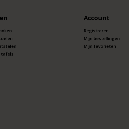
len
Account
banken
Registreren
toelen
Mijn bestellingen
utstalen
Mijn favorieten
tafels