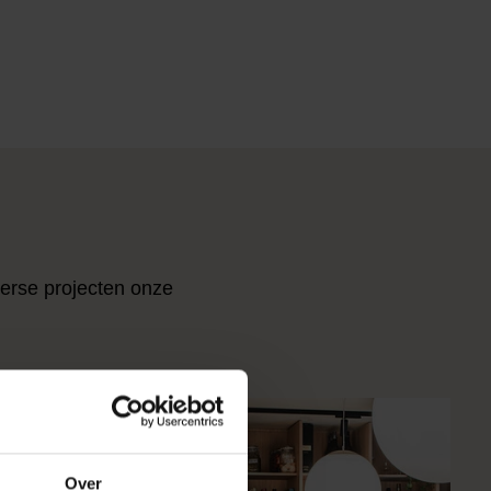
verse projecten onze
Over