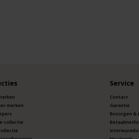
ecties
Service
merken
Contact
ner merken
Garantie
rpers
Bezorgen & 
e collectie
Betaalmeth
collectie
Interieuradv
tconfigurator
Maatwerk