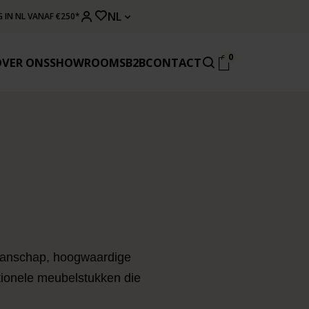
NL
 IN NL VANAF €250*
0
OVER ONS
SHOWROOMS
B2B
CONTACT
manschap, hoogwaardige
tionele meubelstukken die