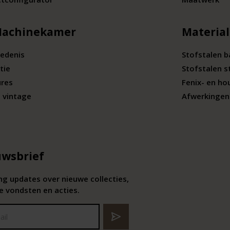
Machinekamer
Materia
edenis
Stofstalen 
tie
Stofstalen s
ures
Fenix- en ho
 vintage
Afwerkingen 
wsbrief
g updates over nieuwe collecties,
e vondsten en acties.