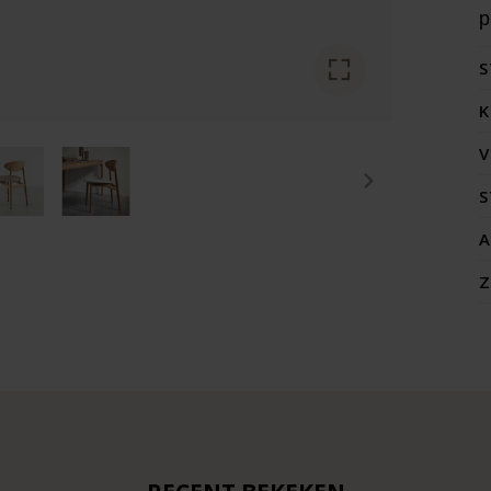
p
S
K
V
S
A
Z