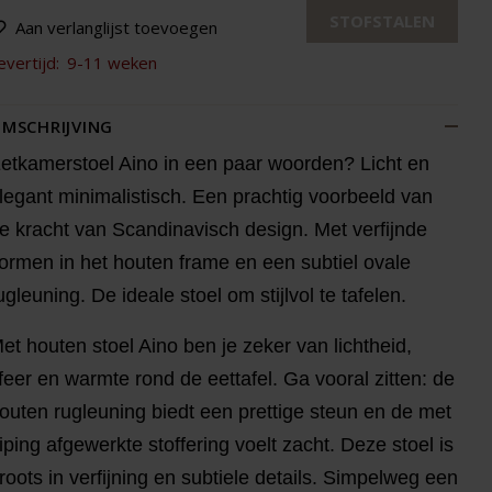
STOFSTALEN
Aan verlanglijst toevoegen
evertijd:
9-11 weken
MSCHRIJVING
etkamerstoel Aino in een paar woorden? Licht en
legant minimalistisch. Een prachtig voorbeeld van
e kracht van Scandinavisch design. Met verfijnde
ormen in het houten frame en een subtiel ovale
ugleuning. De ideale stoel om stijlvol te tafelen.
et houten stoel Aino ben je zeker van lichtheid,
feer en warmte rond de eettafel. Ga vooral zitten: de
outen rugleuning biedt een prettige steun en de met
iping afgewerkte stoffering voelt zacht. Deze stoel is
roots in verfijning en subtiele details. Simpelweg een