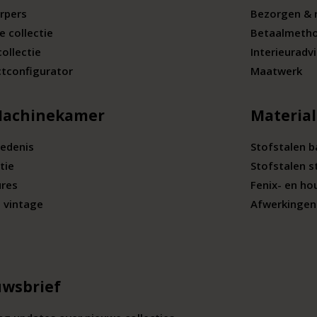
rpers
Bezorgen & 
e collectie
Betaalmeth
collectie
Interieuradv
tconfigurator
Maatwerk
Machinekamer
Materia
edenis
Stofstalen 
tie
Stofstalen s
ures
Fenix- en ho
 vintage
Afwerkingen 
wsbrief