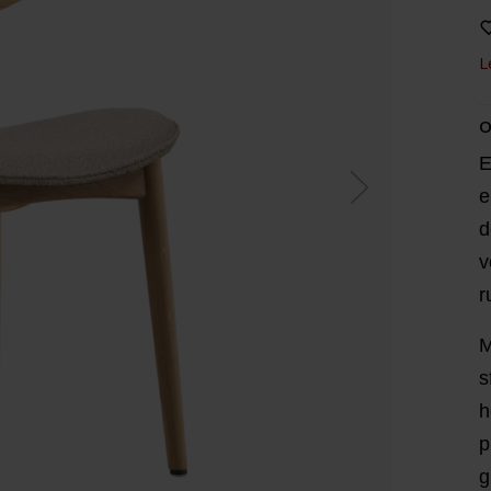
L
O
E
e
d
v
r
M
s
h
p
g