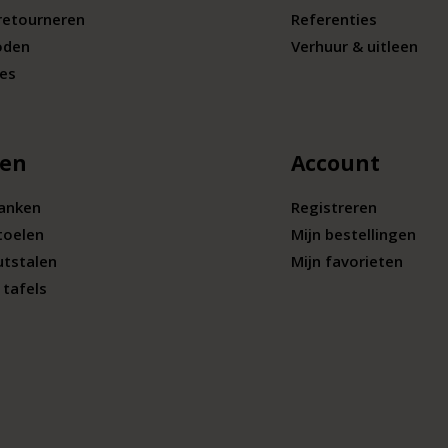
retourneren
Referenties
oden
Verhuur & uitleen
ies
len
Account
banken
Registreren
toelen
Mijn bestellingen
utstalen
Mijn favorieten
tafels