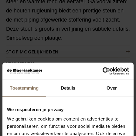
sfeer en warmte rond de eettafel. Ga vooral zitten:
de houten rugleuning biedt een prettige steun en
de met piping afgewerkte stoffering voelt zacht.
Deze stoel is groots in verfijning en subtiele details.
Simpelweg een plaatje.
STOF MOGELIJKHEDEN
KENMERKEN
VERPAKKING & MONTAGE
STOFSTALEN BESTELLEN
Toestemming
Details
Over
AFMETINGEN & STOFFEN
We respecteren je privacy
ZAKELIJK
We gebruiken cookies om content en advertenties te
personaliseren, om functies voor social media te bieden
en om ons websiteverkeer te analyseren. Ook delen we