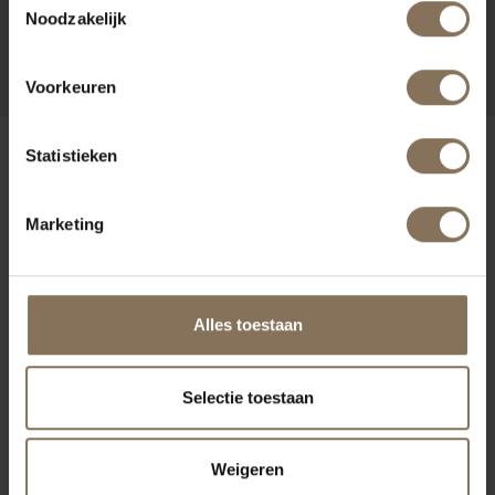
Noodzakelijk
SPRAYFLACON 750ML
VANAF
€ 24,95
VANAF
€ 22,50
Voorkeuren
ONZE MERKEN
Statistieken
Marketing
Alles toestaan
Selectie toestaan
Weigeren