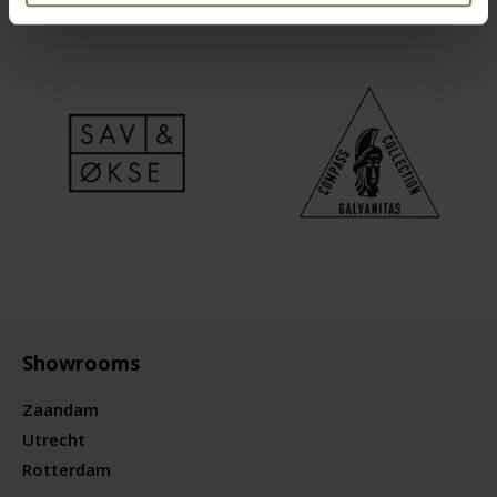
Showrooms
Zaandam
Utrecht
Rotterdam