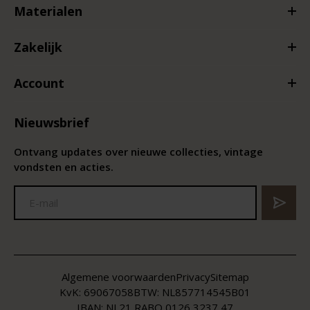
Materialen
Zakelijk
Account
Nieuwsbrief
Ontvang updates over nieuwe collecties, vintage
vondsten en acties.
Algemene voorwaarden
Privacy
Sitemap
KvK:
69067058
BTW:
NL857714545B01
IBAN: NL21 RABO 0126 3237 47