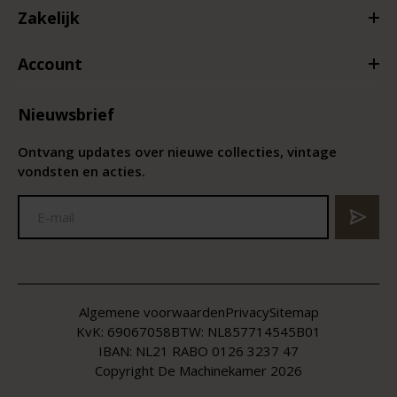
Zakelijk
Account
Nieuwsbrief
Ontvang updates over nieuwe collecties, vintage
vondsten en acties.
Algemene voorwaarden
Privacy
Sitemap
KvK:
69067058
BTW:
NL857714545B01
IBAN: NL21 RABO 0126 3237 47
Copyright De Machinekamer 2026