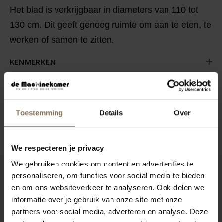
Het blad is verkrijgbaar in diameters van 110 tot
130 cm. Dit geeft genoeg ruimte om aan te eten, te
werken of samen te zitten.
KENMERKEN
VERPAKKING & MONTAGE
AFMETINGEN
Toestemming
Details
Over
ZAKELIJK
We respecteren je privacy
We gebruiken cookies om content en advertenties te
personaliseren, om functies voor social media te bieden
RECENT BEKEKEN
en om ons websiteverkeer te analyseren. Ook delen we
informatie over je gebruik van onze site met onze
partners voor social media, adverteren en analyse. Deze