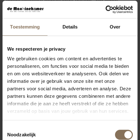
ogenschijnlijke eenvoudige design, zijn lichte
voorkomen en goede kwaliteit is het een bankje
dat goed samengaat met verschillende
Toestemming
Details
Over
interieurstijlen. Met zijn industriële herkomst, past
de TD4 eettafelbank goed in een industrieel
interieur. De industriële schoolstoel Galvanitas S16
We respecteren je privacy
staat er prachtig bij. Beide met de kenmerkende
We gebruiken cookies om content en advertenties te
passervormige poten, vormen ze een geweldige
personaliseren, om functies voor social media te bieden
en om ons websiteverkeer te analyseren. Ook delen we
eetkamerset.
informatie over je gebruik van onze site met onze
partners voor social media, adverteren en analyse. Deze
KENMERKEN
partners kunnen deze gegevens combineren met andere
VERPAKKING & MONTAGE
informatie die je aan ze heeft verstrekt of die ze hebben
verzameld op basis van jouw gebruik van hun services.
AFMETINGEN & FOLDER
ZAKELIJK
Toestemmingsselectie
Noodzakelijk