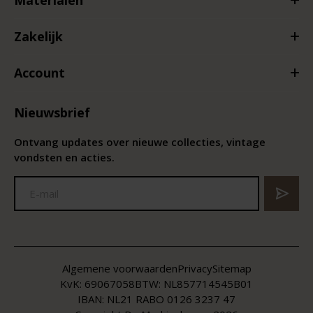
Zakelijk
Account
Nieuwsbrief
Ontvang updates over nieuwe collecties, vintage
vondsten en acties.
Algemene voorwaarden
Privacy
Sitemap
KvK:
69067058
BTW:
NL857714545B01
IBAN: NL21 RABO 0126 3237 47