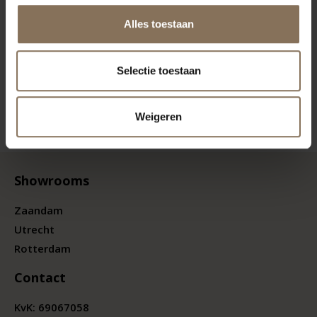
Alles toestaan
Selectie toestaan
Weigeren
Showrooms
Zaandam
Utrecht
Rotterdam
Contact
KvK:
69067058