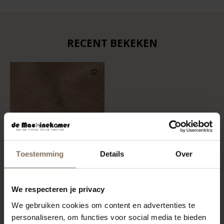
RECENT BEKEKEN
Toestemming
Details
Over
STOFSTAAL OLYMPUS 701
We respecteren je privacy
| DONKERBEIGE
We gebruiken cookies om content en advertenties te
VANAF
€ 0,99
personaliseren, om functies voor social media te bieden