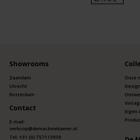
Showrooms
Coll
Zaandam
Onze 
Utrecht
Desig
Rotterdam
Ontwe
Vintag
Contact
Eigen 
Produc
E-mail:
verkoop@demachinekamer.nl
Tel:
+31 (0) 757113930
De 