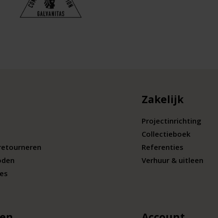
Zakelijk
Projectinrichting
Collectieboek
retourneren
Referenties
oden
Verhuur & uitleen
ies
len
Account