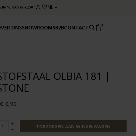
NL
 IN NL VANAF €250*
0
OVER ONS
SHOWROOMS
B2B
CONTACT
STOFSTAAL OLBIA 181 |
STONE
€ 0,99
TOEVOEGEN AAN WINKELWAGEN