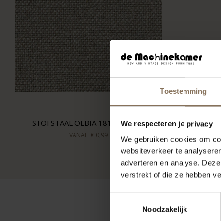
Toestemming
STOFSTAAL OLBIA 181 | STONE
We respecteren je privacy
VANAF
€ 0,99
We gebruiken cookies om cont
websiteverkeer te analyseren
adverteren en analyse. Deze
verstrekt of die ze hebben v
Toestemmingsselectie
Noodzakelijk