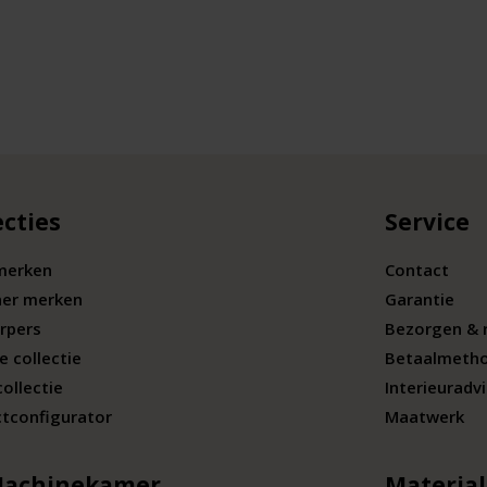
ecties
Service
merken
Contact
ner merken
Garantie
rpers
Bezorgen & 
e collectie
Betaalmeth
collectie
Interieuradv
tconfigurator
Maatwerk
Machinekamer
Materia