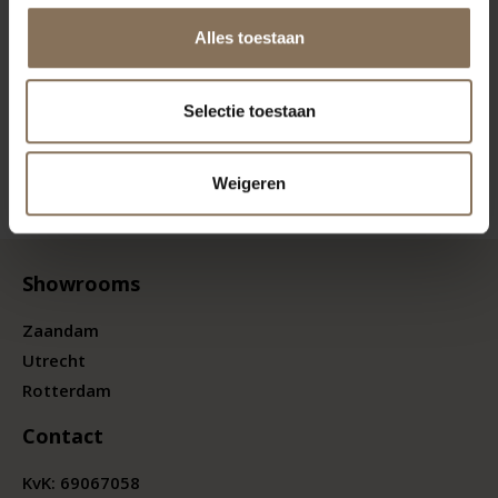
Alles toestaan
Selectie toestaan
Weigeren
Showrooms
Zaandam
Utrecht
Rotterdam
Contact
KvK:
69067058