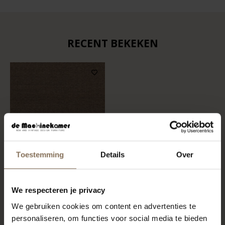
RECENT BEKEKEN
Toestemming
Details
Over
STOFSTAAL MOOD 4104 |
We respecteren je privacy
LICHTBRUIN
We gebruiken cookies om content en advertenties te
VANAF
€ 0,99
personaliseren, om functies voor social media te bieden