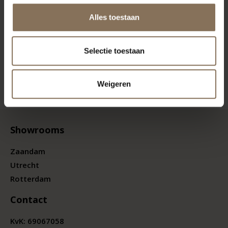
Alles toestaan
Selectie toestaan
Weigeren
Showrooms
Zaandam
Utrecht
Rotterdam
Contact
KvK:
69067058