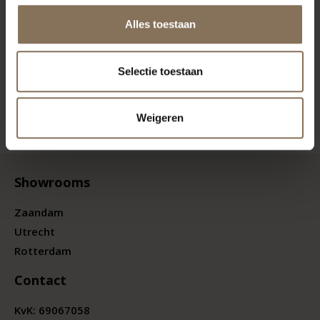
Alles toestaan
Selectie toestaan
Weigeren
Showrooms
Zaandam
Utrecht
Rotterdam
Contact
KvK:
69067058