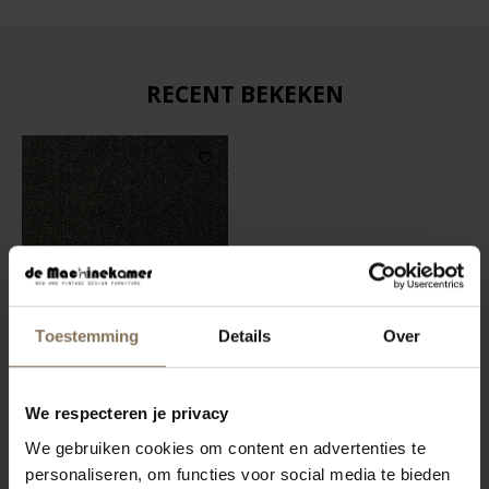
RECENT BEKEKEN
Toestemming
Details
Over
STOFSTAAL MEMBER 162
We respecteren je privacy
| FOREST
We gebruiken cookies om content en advertenties te
VANAF
€ 0,99
personaliseren, om functies voor social media te bieden