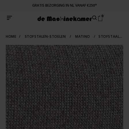
GRATIS BEZORGING IN NL VANAF €250*
0
HOME
/
STOFSTALEN-STOELEN
/
MATINO
/
STOFSTAAL MATINO | LATTE