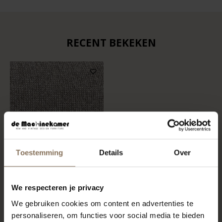
RECENT BEKEKEN
Toestemming
Details
Over
STOFSTAAL MATINO |
We respecteren je privacy
LATTE
We gebruiken cookies om content en advertenties te
VANAF
€ 0,99
personaliseren, om functies voor social media te bieden