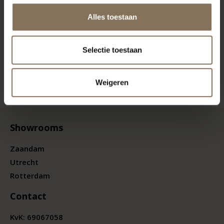
Alles toestaan
Selectie toestaan
Weigeren
Showrooms
Zaandam
Utrecht
Rotterdam
Contact
KvK:
69067058