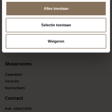
Alles toestaan
Selectie toestaan
Weigeren
Showrooms
Zaandam
Utrecht
Rotterdam
Contact
KvK:
69067058