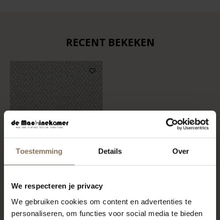
RECENT BEKEKEN
Toestemming
Details
Over
STOFSTAAL BREMA 01 |
We respecteren je privacy
NATURAL
We gebruiken cookies om content en advertenties te
VANAF
€ 0,99
personaliseren, om functies voor social media te bieden