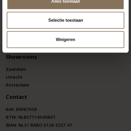
Alles toestaan
Selectie toestaan
Weigeren
Showrooms
Zaandam
Utrecht
Rotterdam
Contact
KvK:
69067058
BTW:
NL857714545B01
IBAN: NL21 RABO 0126 3237 47