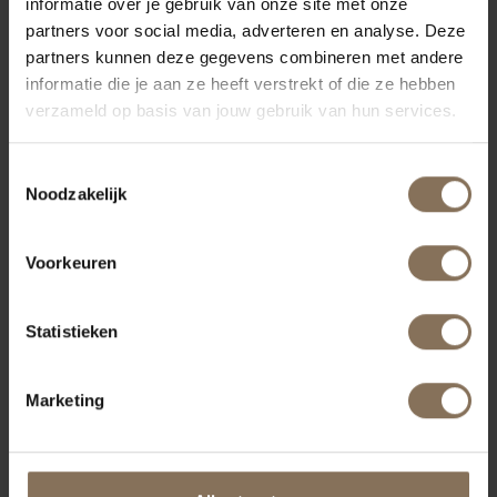
ONZE MERKEN
informatie over je gebruik van onze site met onze
partners voor social media, adverteren en analyse. Deze
partners kunnen deze gegevens combineren met andere
informatie die je aan ze heeft verstrekt of die ze hebben
verzameld op basis van jouw gebruik van hun services.
Toestemmingsselectie
Noodzakelijk
Voorkeuren
Statistieken
Marketing