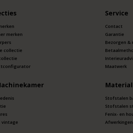
ecties
Service
merken
Contact
ner merken
Garantie
rpers
Bezorgen & 
e collectie
Betaalmeth
collectie
Interieuradv
tconfigurator
Maatwerk
Machinekamer
Materia
edenis
Stofstalen 
tie
Stofstalen s
ures
Fenix- en ho
 vintage
Afwerkingen 