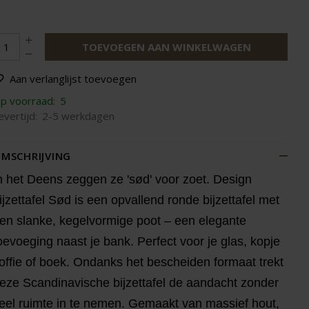
TOEVOEGEN AAN WINKELWAGEN
Aan verlanglijst toevoegen
p voorraad:
5
evertijd:
2-5 werkdagen
MSCHRIJVING
n het Deens zeggen ze 'sød' voor zoet. Design
ijzettafel Sød is een opvallend ronde bijzettafel met
en slanke, kegelvormige poot – een elegante
oevoeging naast je bank. Perfect voor je glas, kopje
offie of boek. Ondanks het bescheiden formaat trekt
eze Scandinavische bijzettafel de aandacht zonder
eel ruimte in te nemen. Gemaakt van massief hout,