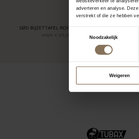
websiteverkeer te analyseren
adverteren en analyse. Deze
verstrekt of die ze hebben v
SØD BIJZETTAFEL ROND | EIKEN
Toestemmingsselectie
VANAF
€ 415,00
Noodzakelijk
Weigeren