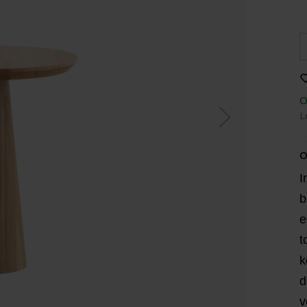
O
L
O
I
b
e
t
k
d
v