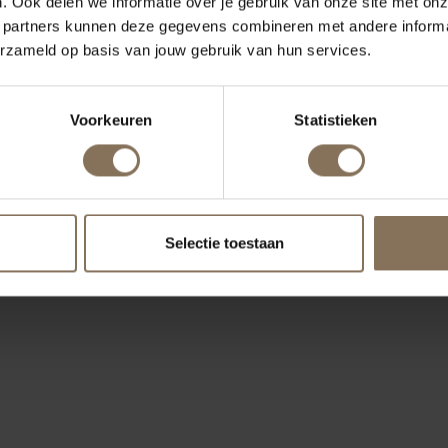
. Ook delen we informatie over je gebruik van onze site met onz
 partners kunnen deze gegevens combineren met andere informat
erzameld op basis van jouw gebruik van hun services.
Voorkeuren
Statistieken
Selectie toestaan
ONZE MERKEN