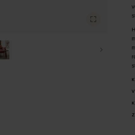
v
s
H
m
m
r
s
K
V
K
Z