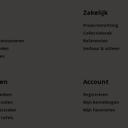
Zakelijk
Projectinrichting
Collectieboek
retourneren
Referenties
oden
Verhuur & uitleen
ies
len
Account
banken
Registreren
toelen
Mijn bestellingen
utstalen
Mijn favorieten
tafels